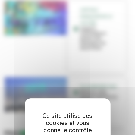
CAPITALE
FRANÇAISE DE LA
CULTURE
Appel à
candidature
autour des
émergences
musicales
VILLEURBANNE 2022
Revivez cette
année Capitale en
vidéo !
Ce site utilise des
cookies et vous
donne le contrôle