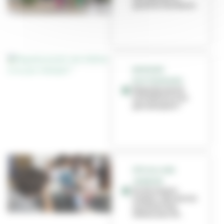
quartier des Buers
MUSIQUES
ÉLECTRONIQUES
Reperkusound,
une édition à ne
pas manquer !
FÊTE DU LIVRE
JEUNESSE
Ecole Lazare-
Goujon : découvrez
le travail des
élèves avec M...