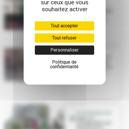
sur ceux que vous
EVENEMENTS
souhaitez activer
Que faire pendant
les vacances à
Villeurbanne ?
Tout accepter
Tout refuser
Personnaliser
VILLEURBANNE 2022
Politique de
Fefan, le festival
confidentialité
de fanfares qui va
faire résonner
Villeur...
VILLEURBANNE 2022
Sœurs, la
chorégraphie qui
fait danser le