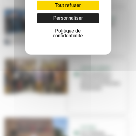
Tout refuser
Personnaliser
RÉUNION PUBLIQUE
Du mouvement à
Saint-Jean
Politique de
confidentialité
GRANDCLÉMENT
Une résidence
inclusive pour
personnes sourdes
et autistes
ACCUEIL
Au Château,