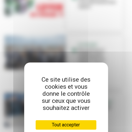
l'encadrement des
loyers
ECONOMIE
Une alliance
inédite pour
revitaliser le
centre-ville
Ce site utilise des
cookies et vous
donne le contrôle
sur ceux que vous
RÉUNION PUBLIQUE
souhaitez activer
Du mouvement à
Saint-Jean
Tout accepter