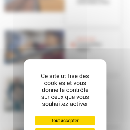
entre deux rives
BON PLAN
Custom Bike
Repair
Ce site utilise des
cookies et vous
BON PLAN
donne le contrôle
Piam : pizza au
sur ceux que vous
levain en
vélocargo
souhaitez activer
Tout accepter