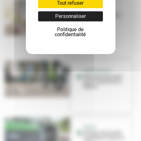
Tout refuser
TRAVAUX
Voie lyonnaise 4 :
Personnaliser
les travaux
débutent à
Politique de
Charpennes
confidentialité
À BICYCLETTE
Nouveau tournant
pour la piste de la
Baïsse
VÉLOS
Des box sécurisés
vont fleurir dans la