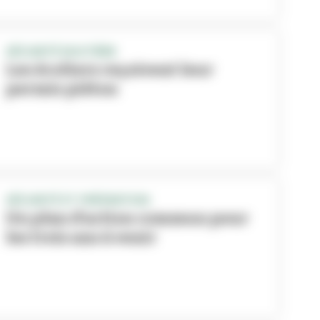
SÉCURITÉ ROUTIÈRE
Les écoliers reçoivent leur
permis piéton
SÉCURITÉ ET PRÉVENTION
Un plan d’action commun pour
les trois ans à venir