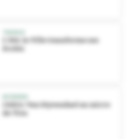
TRAVAUX
L'été, la Ville transforme ses
écoles
INTERVIEW
Cédric Van Styvendael au micro
de Viva