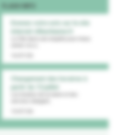
FLASH INFO
Donnez votre avis sur le site
internet villeurbanne.fr
La Ville lance une enquête pour mieux
cerner vos a...
16/07/26
Changement des horaires à
partir du 13 juillet
Les horaires de la mairie et des
services changent...
15/07/26