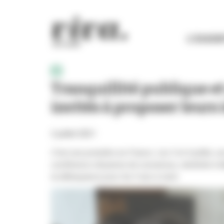
Panneau de gestion des cookies
L'ESSEN
Tranquillité publique et
invités à proposer leurs 
2 juillet 2021
C’est une première en France. Les 3 et 4 juillet, u
conférence citoyenne de consensus, destinée à éla
la délinquance pour les 5 ans à venir.