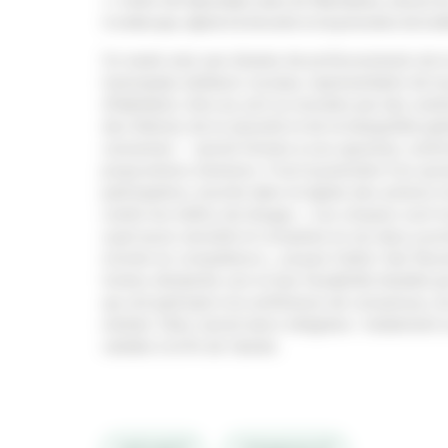
>> Cédric Van Styvendael, maire de Villeurbanne, entouré de
Crombecque, adjoint à la Sécurité et à la prévention de la d
Ce week-end, une dizaine de professionnels de la 
municipale, bailleurs sociaux, représentants de la j
d’habitants, tirés au sort ou recrutés par des cen
des thèmes de la sécurité et de la tranquillité p
concernés – seront formés à ces question, confro
propositions d’actions. C’est la première fois qu’u
participative, inscrite dans la lignée des actions
contre les trafics de drogue.
« Les citoyens sont to
sujet aussi sensible et complexe et ces deux jour
monter en compétence »
, assure Cédric Van Styv
livrées dimanche soir et leur faisabilité étudiée p
qui ont participé à la conférence de consensus, le
rentrée. Elles seront alors intégrées- totalement ou
validée à la fin de l’année.