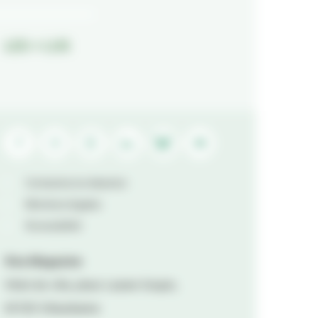
LES + LUS
Contactez la rédaction
Mentions légales
Accessibilité
Viva Magazine
Hôtel de ville, place Lazare Goujon,
69100 Villeurbanne