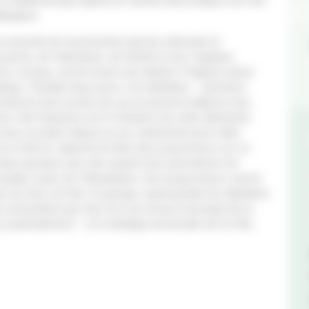
 Jonathan Bocquet, adjoint à la Transition démocratique et de Yann
élinquance.
sécurité de la prévention (police nationale et
ustice, de l’éducation, du Sytral) et une vingtaine
tres sociaux, seront réunis aux ateliers Frappaz autour
ublique. Pendant deux jours, ces habitants –premiers
nteront leurs points de vue et pourront élaborer des
ne ville française est à l’initiative de cette démarche
 mises en place depuis un an, notamment pour lutter
ut à fait en capacité de faire des propositions sur un
nées passées avec des experts leur permettront de
endael, maire de Villeurbanne. Des propositions seront
ar les élus cet été. Un groupe, représentant les habitants
s présentera aux élus lors du conseil municipal de la
 partiellement – à la stratégie territoriale de la Ville,