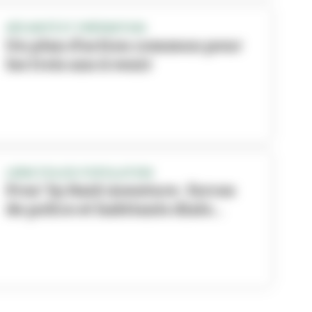
SÉCURITÉ ET PRÉVENTION
Un plan d’action commun pour
les trois ans à venir
LIENS POLICE-POPULATION
Prox’ by Raid Aventure : forces
de police et habitants dialo...