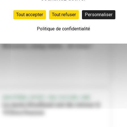
Tout accepter
Tout refuser
Personnaliser
Politique de confidentialité
PETITE ENFANCE
Nounou, nany, tatie... et vous !
GRATIFÉRIA, SPORT, JOB, CULTURE, CINÉ...
Le mois étudiant est de retour à
Villeurbanne