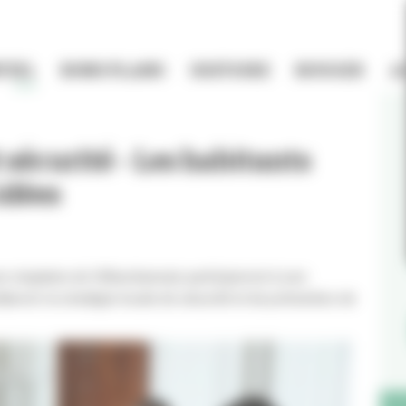
TIEL
BONS PLANS
HISTOIRE
BOUGER
A
 sécurité - Les habitants
idées
ne vingtaine de Villeurbannais participeront à une
borer la stratégie locale de sécurité et de prévention de