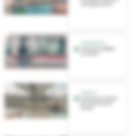
conséquences ?
TRANSPORTS
Tram, bus, BHNS :
ça roule ?
TRAM T9
Le pont au-dessus
du canal prend
forme