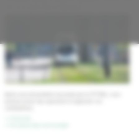
234 cours Emile-Zola à Villeurbanne.
Après une présentation du projet par le SYTRAL, vous
pourrez poser des questions et apporter vos
contributions.
>> S'inscrire
>> En savoir plus sur le projet