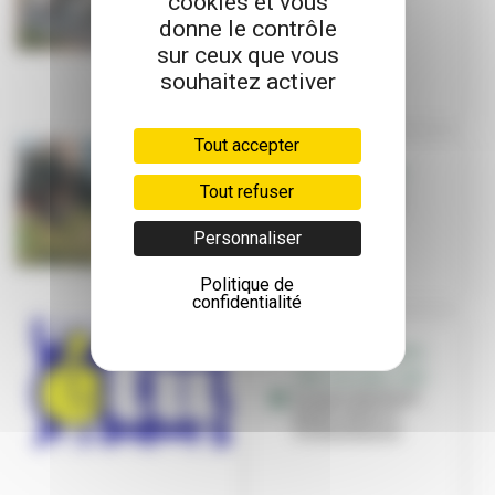
cookies et vous
équipements
donne le contrôle
sportifs
sur ceux que vous
souhaitez activer
Tout accepter
PETITE ENFANCE
Tout refuser
Nounou, nany,
tatie... et vous !
Personnaliser
Politique de
confidentialité
GRATIFÉRIA, SPORT,
JOB, CULTURE, CINÉ...
Le mois étudiant
est de retour à
Villeurbanne