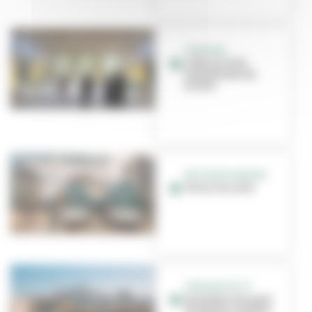
TRAVAUX
L'été, la Ville
transforme ses
écoles
RETOUR EN IMAGES
T6 sur les rails
TRAVAUX DU T9
Fermeture du pont
du Roulet : quelles