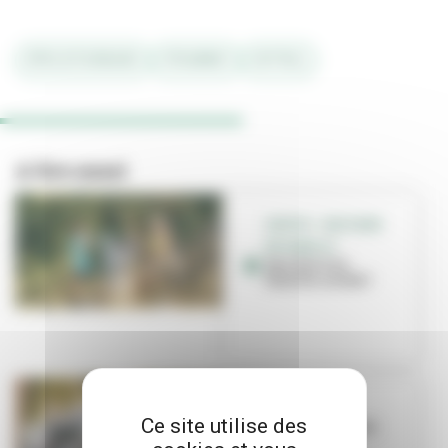
#PROJETSURBAINS
#TRAMWAY
#SYTRAL
A lire aussi
SORTIR - QUE FAIRE
EN FAMILLE
Que faire en
famille cet été ?
TRAVAUX
Ce site utilise des
La Ville investit
dans ses