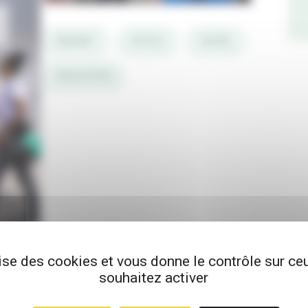
#BASKET
#ECOLE
#ASVEL
#EDUCATION
lise des cookies et vous donne le contrôle sur c
souhaitez activer