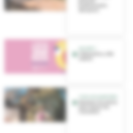
bulle de
biodiversité à
découvrir
ON SORT !
Côté jardins, côté
nature
TOUS LES QUARTIERS
Nommer les arbres
pour mieux les
connaître