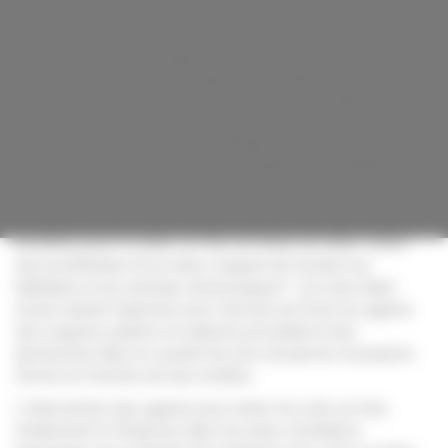
Les chenilles processionnaires se développent dans les
pins notamment. Le danger provient de leurs poils très
urticants qui peuvent provoquer des irritations de la peau,
des muqueuses et des yeux ainsi que des problèmes
respiratoires chez les êtres humains comme chez les
animaux. Elles peuvent aussi affaiblir les arbres qu’elles
colonisent et les rendre plus vulnérables aux maladies et
aux parasites.
Compte tenu du classement de ces chenilles en espèces
nuisibles pour la santé, la Ville est tenue de lutter contre
leur prolifération là où elles risquent de toucher les
habitants et les animaux domestiques*. Les nids étant
tissés durant l’automne avec l’arrivée du froid, les agents
des espaces publics et naturels procèdent à leur
destruction dans le courant du mois de janvier et jusqu’en
février en fonction de leur nombre.
L’intervention des agents pour retirer les nids se fera
notamment le 28 janvier dans les deux cimetières