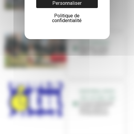
Personnaliser
sportifs
Politique de
confidentialité
PETITE ENFANCE
Nounou, nany,
tatie... et vous !
GRATIFÉRIA, SPORT,
JOB, CULTURE, CINÉ...
Le mois étudiant
est de retour à
Villeurbanne