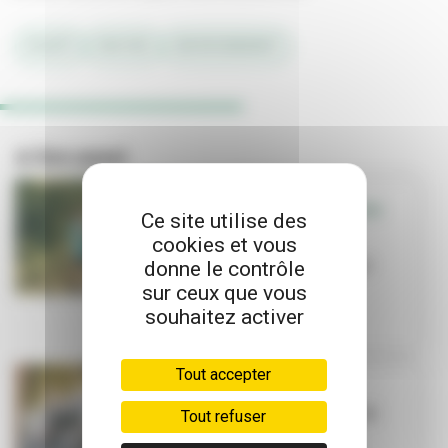
#SANTÉ
#NATURE
#ENVIRONNEMENT
A lire aussi
SORTIR - QUE FAIRE
Ce site utilise des
EN FAMILLE
cookies et vous
Que faire en
donne le contrôle
famille cet été ?
sur ceux que vous
souhaitez activer
Tout accepter
TRAVAUX
La Ville investit
Tout refuser
dans ses
équipements