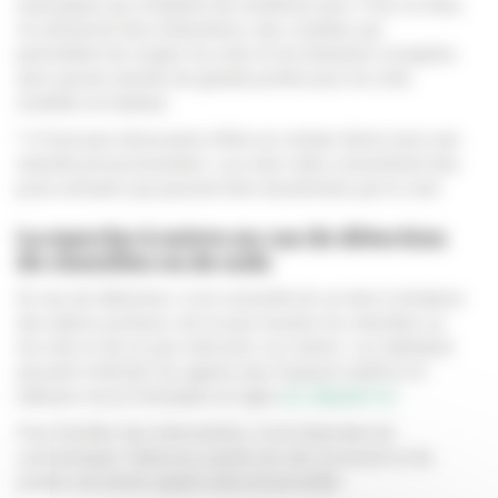
municipaux qui comptent de nombreux pins. Pour ce faire,
ils utiliseront des échenilloirs, des cisailles qui
permettent de couper les nids et les branches occupées
ainsi qu’une nacelle de grande portée pour les nids
installés en hauteur.
* Il n’est pas nécessaire d’être en contact direct avec une
chenille processionnaire. Les nids vides concentrent des
poils urticants qui peuvent être disséminés par le vent.
La marche à suivre en cas de détection
de chenilles ou de nids
En cas de détection, il est conseillé de se tenir à distance
des arbres porteurs, de ne pas toucher les chenilles ou
les nids et de ne pas intervenir soi-même. Les habitants
peuvent solliciter les agents des Espaces publics et
naturels via un formulaire en ligne
en cliquant ici.
Pour faciliter leur intervention, il est important de
communiquer l’adresse exacte du site concerné et de
joindre une photo quand cela est possible.