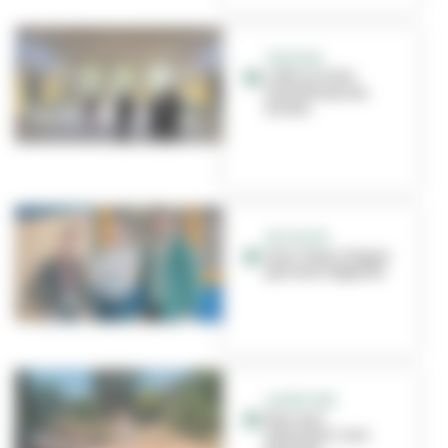
TRAVAUX
L'été, la Ville
transforme ses
écoles
INITIATIVE
Avec Vazy, chaque
pas vous rapporte
OUVERTURE
Parc aux
hérissons : une