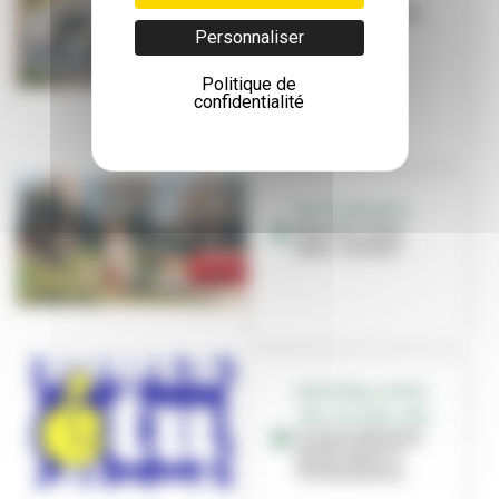
La Ville investit
dans ses
Personnaliser
équipements
sportifs
Politique de
confidentialité
PETITE ENFANCE
Nounou, nany,
tatie... et vous !
GRATIFÉRIA, SPORT,
JOB, CULTURE, CINÉ...
Le mois étudiant
est de retour à
Villeurbanne