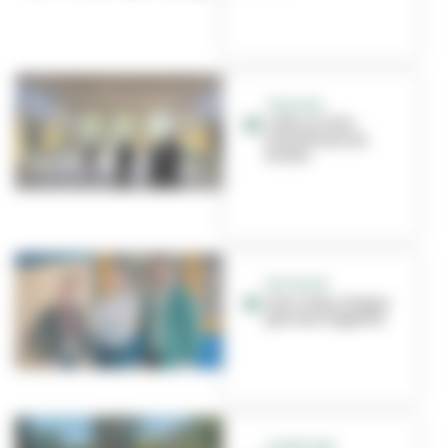
TRAVAUX
L'été, la Ville
transforme ses
écoles
INITIATIVE
Avec Vazy, chaque
pas vous rapporte