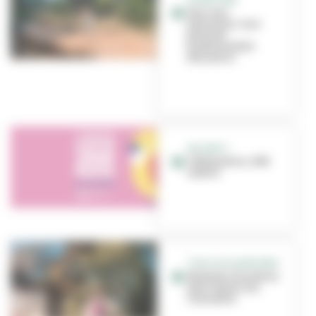
OUVERTURE
Parc aux
hérissons : une
bulle de
biodiversité à
découvrir
ON SORT !
Côté jardins, côté
nature
TOUS LES QUARTIERS
Nommer les arbres
pour mieux les
connaître