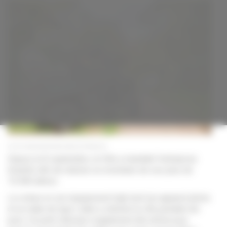
recensés
en
dix
jours
Lors du recensement des arbres à la Feyssine.
Depuis le 8 septembre, la Ville a mandaté l'entreprise
Greehill, afin de réaliser un inventaire de ses plus de
10 000 arbres.
La voiture et son équipement high tech (un appareil photo
et un radar de type Lidar) a sillonné la ville pendant dix
jours. Un petit véhicule a également été utilisé pour