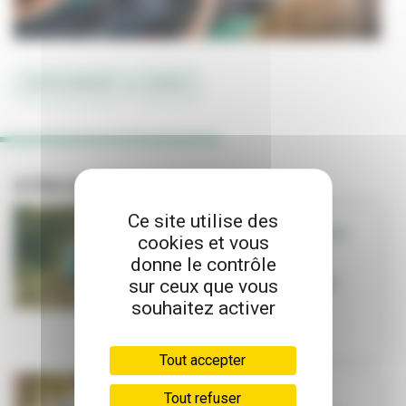
#ENVIRONNEMENT
#ARBRES
A lire aussi
Ce site utilise des
SORTIR - QUE FAIRE
cookies et vous
EN FAMILLE
donne le contrôle
Que faire en
sur ceux que vous
famille cet été ?
souhaitez activer
Tout accepter
Tout refuser
TRAVAUX