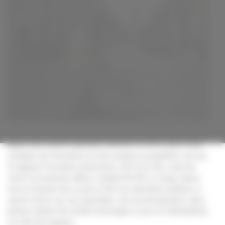
Le rappeur villeurbannais Fucstyle présente son nouvel album aux Gratte-Ciel.
Après des heures passées derrière le micro, plus d’une
centaine de freestyles et des années à peaufiner son art,
le rappeur Fucstyle, prénommé Jeff à la ville, vient de
sortir son premier album. Intitulé 69100 Le sang, l’opus
est un résumé de ce qu’il a fait ces dernières années, à
savoir écrire sur son quotidien, son environnement, sans
jamais oublier de rendre hommage à Lyon et Villeurbanne,
sa ville de toujours.