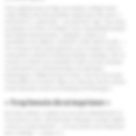
Tout a débuté pour lui dans les années collège-lycée
(Jean-Macé, puis Brossolette), quand avec des amis, il
commence à «
gribouiller
» ses premiers raps. Peu à peu
un groupe se forme, le Snakes Crew, rassemblant jusqu’à
une dizaine de personnes. Quelques scènes se
succèdent, trois albums collectifs voient même le jour… «
On a toujours fait ça par passion, pour le plaisir, mais on
s’est jamais vraiment professionnalisés
, explique Jeff,
et
comme on devait tous travailler à côté, moi par exemple
j’ai été technico-commercial dans les panneaux
publicitaires, il fallait bricoler et donc c’est dur de ne pas
s’essouffler sur la durée. Mais on a fait pas mal de scènes
et des festivals comme le Printemps de Pérouges
».
«
Trop besoin de m'exprimer »
Au fil des années, certains de ses amis abandonnent, le
Covid arrive, mais Jeff persiste. Réseaux sociaux aidant,
il arrive à rester présent. «
J’ai trop besoin de m’exprimer
pour m’arrêter…
», avoue-t-il.