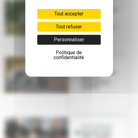
SORTIR - QUE FAIRE
Tout accepter
EN FAMILLE
Que faire en
Tout refuser
famille cet été ?
Personnaliser
Politique de
confidentialité
TRAVAUX
La Ville investit
dans ses
équipements
sportifs
PETITE ENFANCE
Nounou, nany,
tatie... et vous !