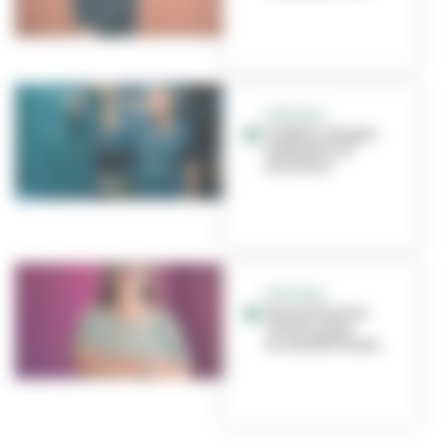
PORTRAIT
Frédéric Borgia :
médiation et
territoire
PORTRAIT
Rachel Poirier,
rendre le jeu
accessible à tous