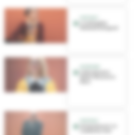
PORTRAIT
L'infatigable
Madame Daligand
INTERVIEW
Cathy Quantin-
Nataf : Mission to
Mars
PORTRAIT
Jérémy Biasiol : le
combat du chef