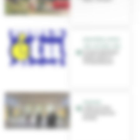
GRATIFÉRIA, SPORT,
JOB, CULTURE, CINÉ...
Le mois étudiant
est de retour à
Villeurbanne
TRAVAUX
L'été, la Ville
transforme ses
écoles