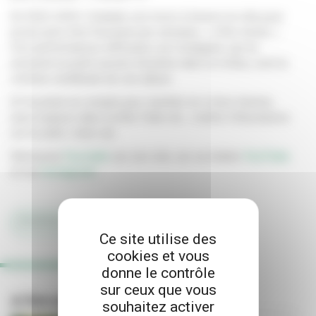
En 2023-2025, il balade son micro à travers la ville pour
poser près d’un freestyle par semaine, «
à flux tendu
».
Ces performances diffusées sur Instagram, qui lui
assurent un petit succès d’estime dans le milieu, sont la
colonne vertébrale de son album.
Et Fucstyle ne compte pas s’arrêter en si bon chemin,
avec toujours dans la tête l’idée de «
mettre Villeurbanne
sur la carte
» bien sûr.
Retrouvez
Fucstyle
sur son site, sur sa chaîne
YouTube
et sur
Instagram
.
#PORTRAIT
#MUSIQUE
Ce site utilise des
cookies et vous
donne le contrôle
sur ceux que vous
A lire aussi
souhaitez activer