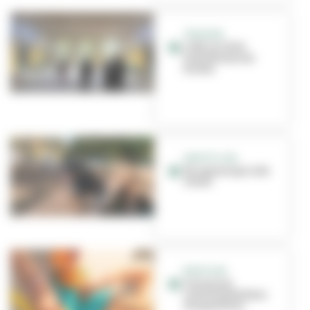
TRAVAUX
L'été, la Ville
transforme ses
écoles
GRATTE-CIEL
Un square qui a du
chien
BON PLAN
Cuisine et
convivialité dans
les quartiers