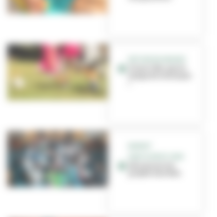
RETOUR EN IMAGES
Vivez l'été : pas le
temps de s'ennuyer
!
BUDGET
PARTICIPATIF 2025
Découvrez les
projets lauréats