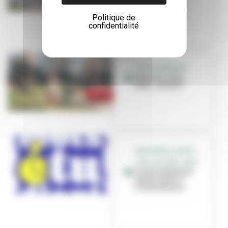
sportifs
Politique de
confidentialité
PETITE ENFANCE
Nounou, nany,
tatie... et vous !
GRATIFÉRIA, SPORT,
JOB, CULTURE, CINÉ...
Le mois étudiant
est de retour à
Villeurbanne