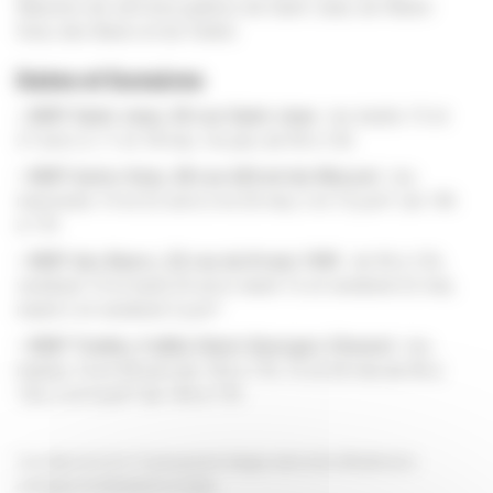
Maisons de services publics de Saint-Jean, de l’Autre-
Soie, des Buers et du Tonkin.
Dates et horaires
>
MSP Saint-Jean, 30 rue Saint-Jean
: les lundis 13 et
27 avril, 4, 11 et 18 mai, 1er juin, de 9h à 12h.
>
MSP Autre-Soie, 28 rue Alfred-de-Musset
: les
mercredis 15 et 22 avril, 6 et 20 mai, 3 et
10 juin
*, de 14h
à 17h
>
MSP des Buers, 32 rue du 8-mai-1945
: de 9h à 12h,
vendredi 10 et lundi 20 avril, mardi 12 et vendredi 22 mai,
mardi 2 et vendredi
5 juin
*.
>
MSP Tonkin, 4 allée Henri-Georges-Clouzot :
les
mardis 14 et 28 avril de 13h à 17h, 12 et 26 mai de 9h à
12h, 2 et
9 juin
* de 13h à 17h.
*Les dates du 5,9 et 10 juin peuvent changer selon la fin officielle de la
campagne de déclarations en ligne.