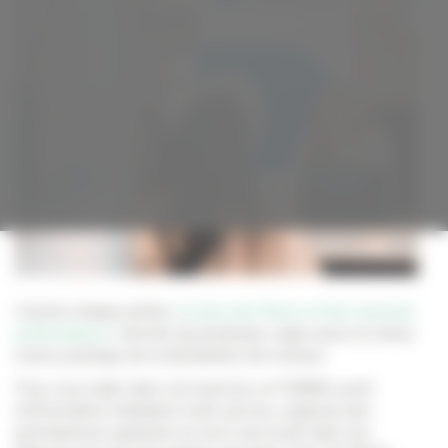
Comme chaque année,
en plus des fleurs et des insectes
pollinisateurs
, l’arrivée du printemps signe aussi le retour
moins poétique de la déclaration de revenus.
Pour vous aider dans cet exercice, le PIMMS, point
d’information médiation multi service, organise des
permanences gratuites en avril, mai et juin dans les