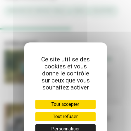
#MAISONS DES SERVICES PUBLICS
#AIDES
#QUARTIERS
A lire aussi
Ce site utilise des
SORTIR - QUE FAIRE
cookies et vous
EN FAMILLE
Que faire en
donne le contrôle
famille cet été ?
sur ceux que vous
souhaitez activer
Tout accepter
TRAVAUX
Tout refuser
La Ville investit
dans ses
équipements
Personnaliser