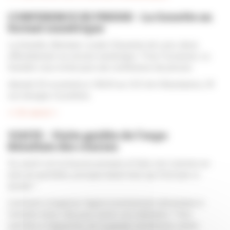
CONFERENCE DE PRESSE - La Gonette au
format numérique
La Gonette, Monnaie Locale Citoyenne de Lyon, lance
officiellement sa version numérique ! Pour l'occasion, La
Gonette vous invite pour une conférence de presse.
Samedi 30 novembre à 18h30 au CCO de Villeurbanne, 39
rue Georges Courteline.
>> En savoir +
VISITE - Visite guidée de l’expo
Résultats des courses
Se nourrir est un besoin primaire et faire ses courses un
acte du quotidien, presque banal mais qui n’est pas si
anodin !
Comment s’organise l’approvisionnement alimentaire à
l’échelle d’une ville pour nourrir ses habitants ? Des
marchés à l’apparition de la grande distribution venez