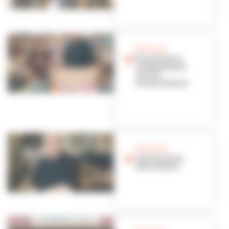
BON PLAN
Une librairie
indépendante
ouvre à
Grandclément
BON PLAN
Alerte pizzas
délicieuses !