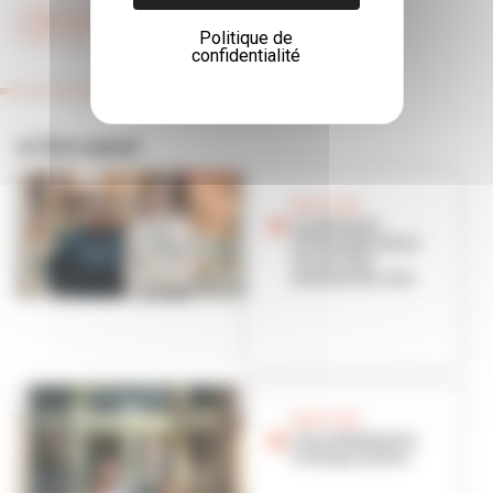
#WEEKEND
Politique de
confidentialité
A lire aussi
BON PLAN
La Fabrique
villeurbannaise :
le coin des
artisans du coin
BON PLAN
Chez Madelaine,
le temps est bon