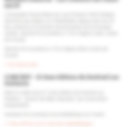
sacré
L'Ensemble Choral Mixte de Lyon (Franck Pellé-Rolland,
direction) qui répète sur Villeurbanne depuis plus de 30
ans, propose un moment musical autour de la musique
sacrée, samedi 30 novembre à 17h à l'église Saint-Julien-
de-Cusset.
Samedi 30 novembre à 17h à l'église SAint-Julien-de-
Cusset
>> En savoir plus
CONCERT - 31 ème édition du festival Les
Guitares
Dans le cadre de la 31 ème édition du festival Les
Guitares, concert de Mary Reynaud (sur réservation
uniquement).
Vendredi 29 novembre à la médiathèque du Tonkin.
>> Plus d'infos sur le site des médiathèques