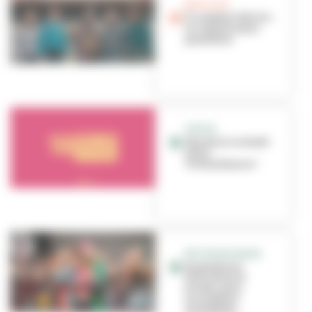
BON PLAN
Ô comptoir Bel air :
le coup de main
quotidien
SORTIR
Que faire ce week-
end à
Villeurbanne ?
RETOUR EN IMAGE
Expositions
Plurielles et
Exilés, para
escalade et
assemblée...