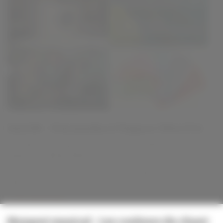
SALON - Vinomedia à l’Espace Tête d’Or
Un salon du vin spécial Noël avec 50 producteurs
vignerons indépendants présents.
Du 29 novembre au 1er décembre à l'Espace Tête d’Or à
Villeurbanne.
>> En savoir plus
Moment musical - Les couleurs du chant