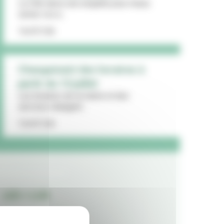
La Ville lance une enquête pour mieux
cerner vos a...
16/07/26
Changement des horaires à
partir du 13 juillet
Les horaires de la mairie et des
services changent...
15/07/26
LES + LUS