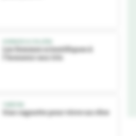
SCIENCES & COLLÈGE
Les femmes scientifiques à
l'honneur aux Iris
THÉÂTRE
Une cagnotte pour vivre un rêve