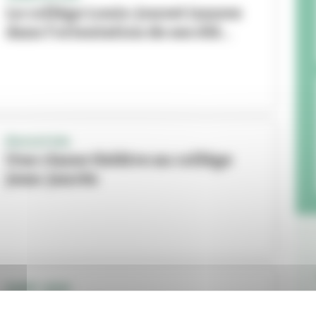
Le collège Louis-Jouvet innove
dans l'orientation de ses élè...
ÉDUCATION
Une classe théâtre au collège
Jean-Jaurès
SAINT-JEAN
Le collège Simone-Lagrange va