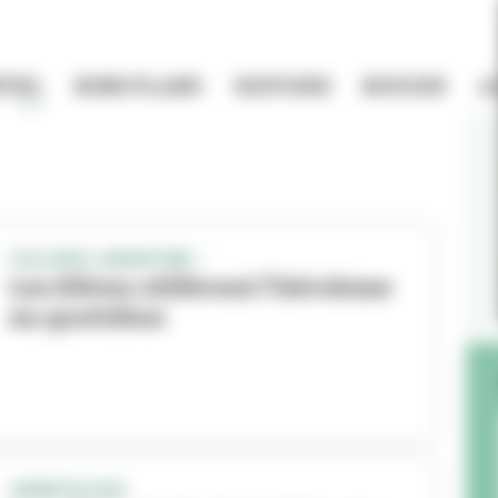
TIEL
BONS PLANS
HISTOIRE
BOUGER
A
COLLÈGE LAMARTINE –
Les élèves célèbrent l’héroïsme
au quotidien
ORIENTATION