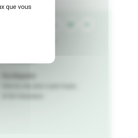
eux que vous
Contactez la rédaction
Mentions légales
Accessibilité
Viva Magazine
Hôtel de ville, place Lazare Goujon,
69100 Villeurbanne