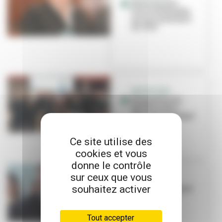
Décès de Jean-
Pierre Dellasette,
ancien président
du VHA
NÉCROLOGIE
Disparition de
Nicole Cretin :
pluie d'hommages
Ce site utilise des
cookies et vous
donne le contrôle
sur ceux que vous
DISPARITION
souhaitez activer
Richard Llung est
décédé
Tout accepter