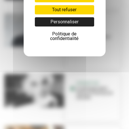
Tout refuser
Personnaliser
DISPARITION
Le TNP rend
hommage au
Politique de
metteur en scène
confidentialité
Jean-Pierre
Vincent
DISPARITION
Le photographe
Daniel Frasnay est
décédé