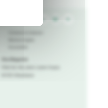
Contactez la rédaction
Mentions légales
Accessibilité
Viva Magazine
Hôtel de ville, place Lazare Goujon,
69100 Villeurbanne