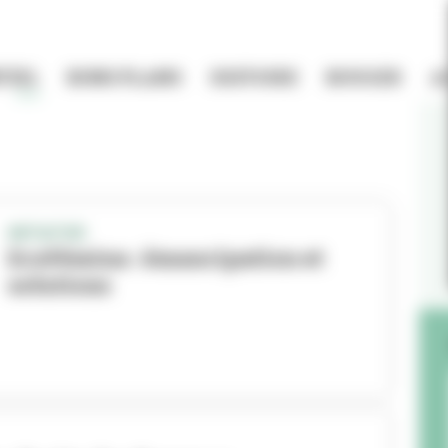
TIEL
BONS PLANS
HISTOIRE
BOUGER
A
INITIATIVE
EcoFémina : émancipation et
solutions