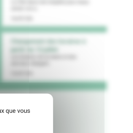
La Ville lance une enquête pour mieux
cerner vos a...
16/07/26
Changement des horaires à
partir du 13 juillet
Les horaires de la mairie et des
services changent...
15/07/26
eux que vous
LES + LUS