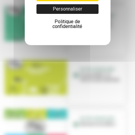
Personnaliser
NOTRE GRAND DÉFI
Politique de
Grand défi n°6 :
confidentialité
Respirer un air
plus sain
NOTRE GRAND DÉFI
Grand défi n°3 :
Vers le zéro déchet
NOTRE GRAND DEFI
Relevez les défis !