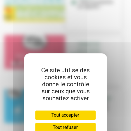
« Mets ta poubelle
au régime »
TRANSITION
ÉCOLOGIQUE
Relevez notre
grand défi !
Ce site utilise des
cookies et vous
donne le contrôle
sur ceux que vous
souhaitez activer
NOTRE GRAND DÉFI
Grand défi n°5 :
Préserver l'eau
Tout accepter
Tout refuser