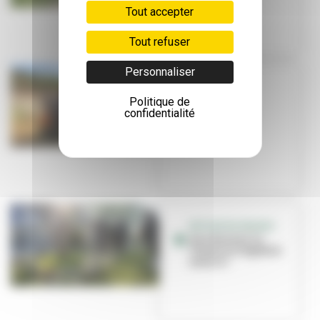
Tout accepter
Tout refuser
Personnaliser
EN IMAGES
Plantation
Politique de
citoyenne au
confidentialité
square Félix-
Lebossé
RETOUR EN IMAGES
Aux Brosses, la
TimeLine végétale
avance !