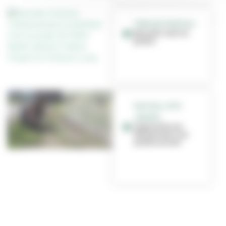
TIMELINE VÉGÉTALE
Raconte-moi un
jardin
FESTIVAL CÔTÉ
JARDINS
Apprendre en
faisant avec Les
Jardins à soie