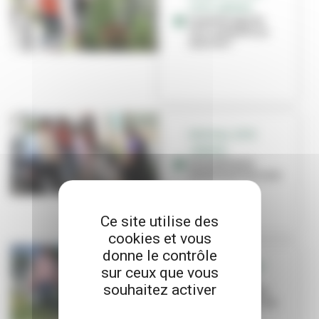
CÔTÉ JARDINS
Le jardinage de
rue, comment ça
marche ?
FESTIVAL CÔTÉ
JARDINS
Les habitants
verdissent les rues
Ce site utilise des
cookies et vous
donne le contrôle
JARDIN PARTAGÉ
sur ceux que vous
Des employés
souhaitez activer
d’Alstom tissent
des liens grâce au
jardinage