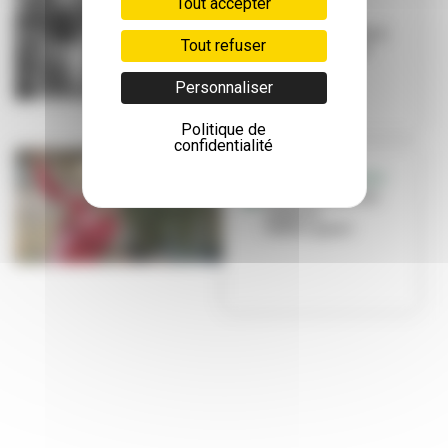
Tout accepter
EXPOSITION
Femmes en lutte à
Tout refuser
l'hôtel de Ville
Personnaliser
Politique de
confidentialité
BALADES URBAINES
Détours dans les
espaces
Public.ques !