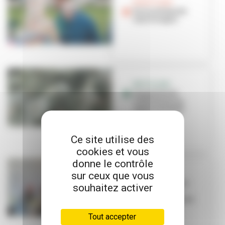
BONS PLANS
De la solidarité
sous le sapin
RECYCLAGE
Les points de
collecte de vos
sapins de Noël
Ce site utilise des
cookies et vous
donne le contrôle
sur ceux que vous
NOËL
Un jeu concours
souhaitez activer
réussi avec
Petitscommerces
Tout accepter