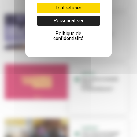
Tout refuser
Personnaliser
NOËL
C'est Noël à
Politique de
Villeurbanne !
confidentialité
SORTIR
Que faire ce week-
end à
Villeurbanne ?
THÉÂTRE
"Un chant de Noël"