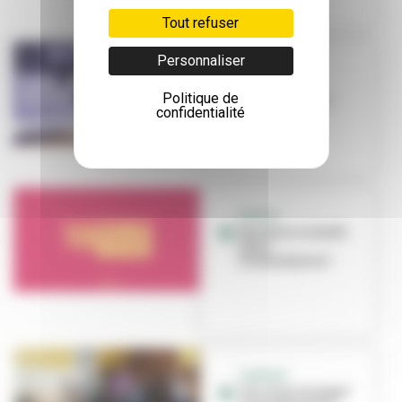
Tout refuser
Personnaliser
NOËL
C'est Noël à
Politique de
Villeurbanne !
confidentialité
SORTIR
Que faire ce week-
end à
Villeurbanne ?
THÉÂTRE
"Un chant de Noël"