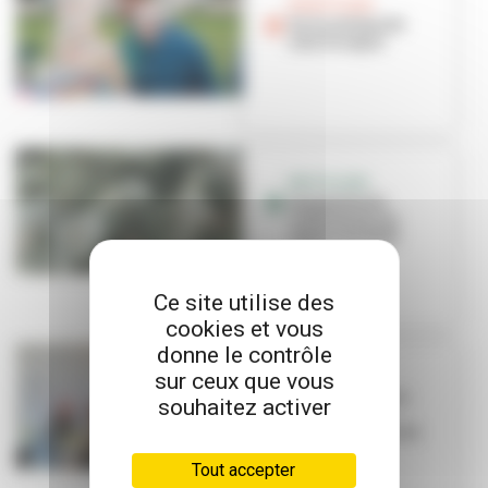
BONS PLANS
De la solidarité
sous le sapin
RECYCLAGE
Les points de
collecte de vos
sapins de Noël
Ce site utilise des
cookies et vous
donne le contrôle
sur ceux que vous
NOËL
Un jeu concours
souhaitez activer
réussi avec
Petitscommerces
Tout accepter