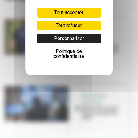
Tout accepter
Tout refuser
BULLETIN DE
SITUATION
Personnaliser
Retour sur les
événements de la
Politique de
nuit du vendredi
confidentialité
30 juin au...
BULLETIN DE
SITUATION
Retour sur la nuit
du 1er au 2 juillet
2023