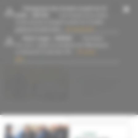
Panneau de gestion des cookies
-
Changement des horaires à partir du 13
juillet
- 15/07/26
Les horaires de la mairie
et des services changent à partir du 13 juillet
jusqu’au 23 août inclus....
En savoir plus
-
Alerte orages
- 09/08/26
Fermeture
#Police
des parcs, jardins et cimetières de Villeurbanne
ce dimanche 9 août dès 14h....
En savoir
plus
SÉCURITÉ
Un deuxième poste
mobile de police
municipale en
service
TONKIN