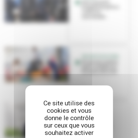
Une nouvelle
brigade de police
contre le
narcotrafic
SÉCURITÉ ROUTIÈRE
Un permis piéton
pour se déplacer
en toute sécurité
Ce site utilise des
cookies et vous
INTERVIEW
donne le contrôle
Cédric Van
Styvendael au
sur ceux que vous
micro de Viva
souhaitez activer