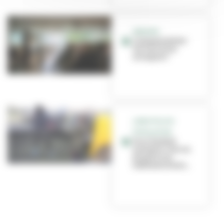
SENIORS
Comment éviter
les vols et les
arnaques ?
LIENS POLICE-
POPULATION
Prox’ by Raid
Aventure : forces
de police et
habitants dialo...