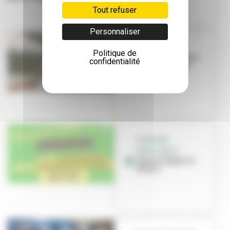
Tout refuser
Personnaliser
TRAM T9
Politique de
Le pont au-dessus
confidentialité
du canal prend
forme
CHANTIER
PARTICIPATIF
Venez retaper la
Maize !