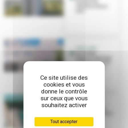
travaux à la
résidence Saint-
Jean
SAINT-JEAN
Le collège
Simone-Lagrange
va bénéficier d’un
médiateur soci...
Ce site utilise des
cookies et vous
donne le contrôle
sur ceux que vous
souhaitez activer
SAINT-JEAN
Boîte à livres et
gestes de premiers
secours
Tout accepter