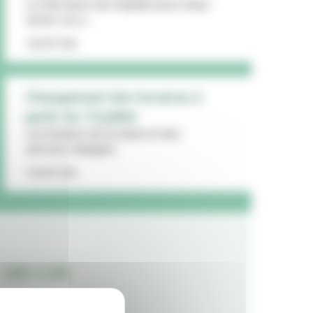
La Ville lance une enquête pour mieux
cerner vos a...
16/07/26
Changement des horaires à
partir du 13 juillet
Les horaires de la mairie et des
services changent...
15/07/26
LES + LUS