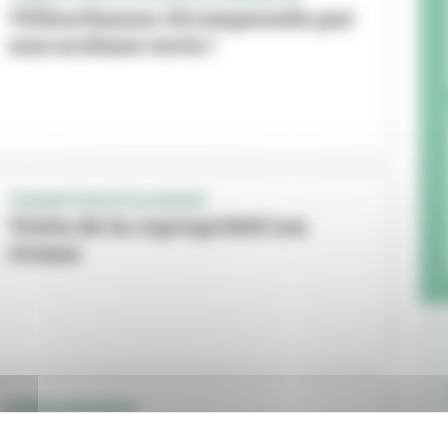
Villeurbanne récompensée par
une arobase verte !
TRANSITION ÉCOLOGIQUE
Visite de la copropriété Les
Ormes
ENVIRONNEMENT
Arrivée massive de composteurs