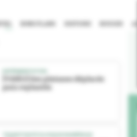
TIEL
BONS PLANS
HISTOIRE
BOUGER
A
EXPÉRIMENTATION
[VIDÉO] Des platanes déplacés
puis replantés
TRANSITION ÉCOLOGIQUE/NUMÉRIQUE