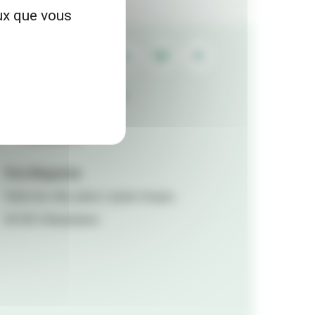
eux que vous
Contactez la rédaction
Mentions légales
Accessibilité
Viva Magazine
Hôtel de ville, place Lazare Goujon,
69100 Villeurbanne