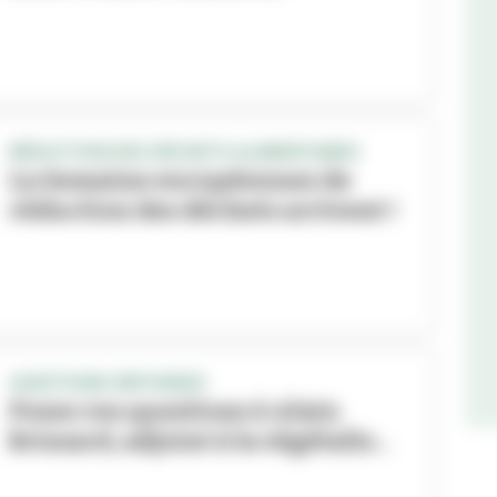
RÉDUCTION DES DÉCHETS ALIMENTAIRES
La Semaine européennes de
réduction des déchets arrivent !
QUESTIONS-REPONSES
Posez vos questions à Alain
Brissard, adjoint à la végétalis...