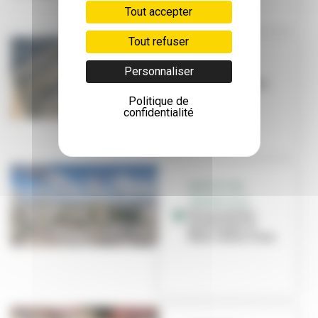
Tout accepter
Tout refuser
DOSSIER
Personnaliser
Une ville qui
grandit avec ses
habitants
Politique de
confidentialité
GRATTE-CIEL
CENTRE-VILLE
Une première
pierre pour le
futur centre-ville