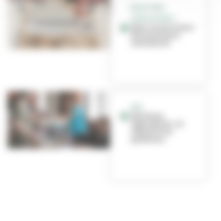
ÉLECTIONS
LÉGISLATIVES –
Nous recherchons
des assesseurs
volontaires
FAQ
Élections
législatives : on
répond à vos
questions