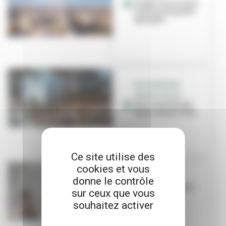
Gratte-Ciel Centre
Ville tiré à quatre
épingles
VILLEURBANNE
GRAND CENTRE
Des nouvelles du
futur centre-ville
Ce site utilise des
cookies et vous
LA PAUZE
donne le contrôle
Nous remportons
sur ceux que vous
le grand prix
Expresso !
souhaitez activer