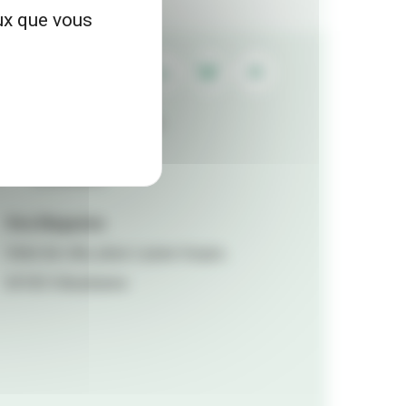
eux que vous
Contactez la rédaction
Mentions légales
Accessibilité
Viva Magazine
Hôtel de ville, place Lazare Goujon,
69100 Villeurbanne