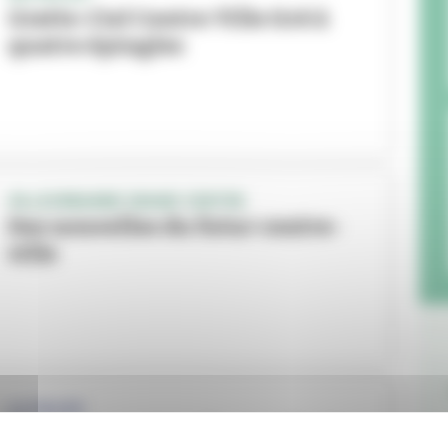
Gratte-Ciel Centre Ville tiré à
quatre épingles
VILLEURBANNE GRAND CENTRE
Des nouvelles du futur centre-
ville
LA PAUZE
Nous remportons le grand prix