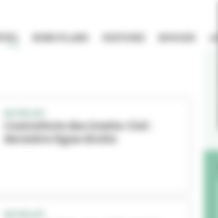
TIEL
BONS PLANS
HISTOIRE
BOUGER
A
EN PROJET
Contreforts des Gratte-Ciel :
dernière ligne droite
EN PROJET