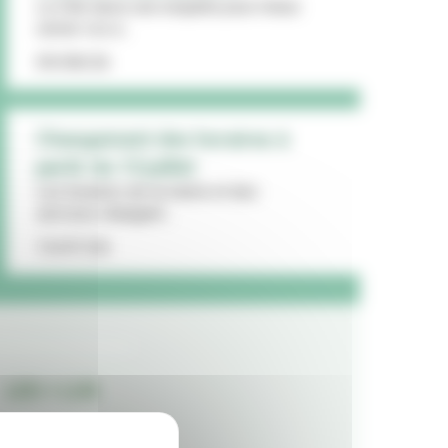
La Ville lance une enquête pour mieux
cerner vos a...
09/08/26
Changement des horaires à
partir du 13 juillet
Les horaires de la mairie et des
services changent...
15/07/26
LES + LUS