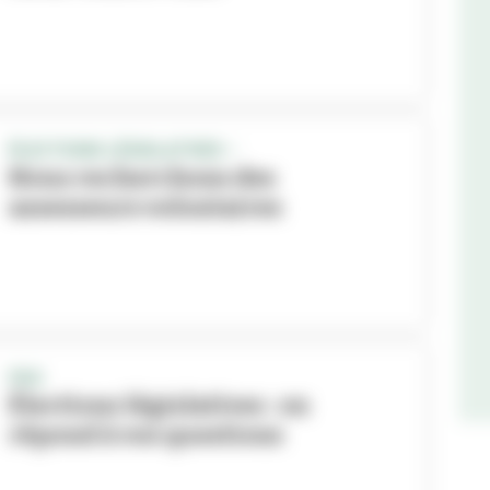
ÉLECTIONS LÉGISLATIVES –
Nous recherchons des
assesseurs volontaires
FAQ
Élections législatives : on
répond à vos questions