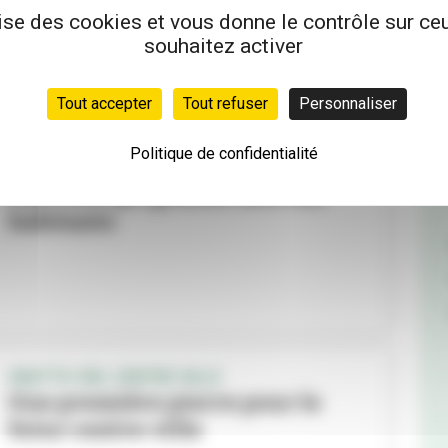
Expresso !
lise des cookies et vous donne le contrôle sur c
souhaitez activer
Tout accepter
Tout refuser
Personnaliser
Politique de confidentialité
DOSSIER
Une ville qui grandit avec ses
habitants
GRATTE-CIEL CENTRE-VILLE
Une première pierre pour le
futur centre-ville