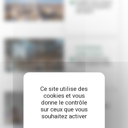
Gratte-Ciel Centre
Ville tiré à quatre
épingles
VILLEURBANNE
GRAND CENTRE
Des nouvelles du
futur centre-ville
Ce site utilise des
cookies et vous
LA PAUZE
donne le contrôle
Nous remportons
sur ceux que vous
le grand prix
Expresso !
souhaitez activer