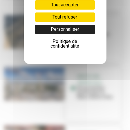
Tout accepter
Tout refuser
DOSSIER
Personnaliser
Une ville qui
grandit avec ses
habitants
Politique de
confidentialité
GRATTE-CIEL
CENTRE-VILLE
Une première
pierre pour le
futur centre-ville