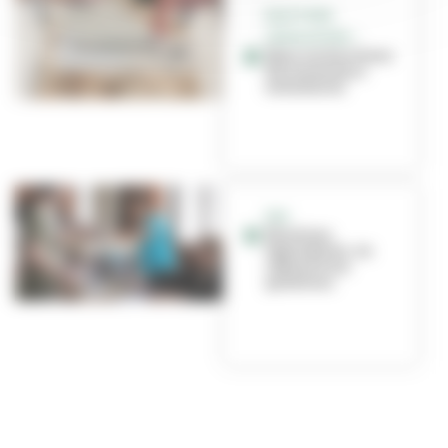
ÉLECTIONS
LÉGISLATIVES –
Nous recherchons
des assesseurs
volontaires
FAQ
Élections
législatives : on
répond à vos
questions