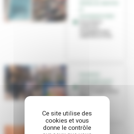
SEXUELLES, SEXISTES
ET
DISCRIMINATOIRES
Les acteurs
culturels
s’engagent aux
côtés de la Ville
VIOLENCES
INTRAFAMILIALES
Sensibilisation
sur le campus de la
Doua
Ce site utilise des
cookies et vous
donne le contrôle