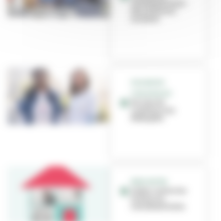
intrafamiliales :
des solutions
existent
VIOLENCES
CONJUGALES
Un lieu de
confiance au
Médipôle
RENCONTRE
Lutter contre les
violences
intrafamiliales