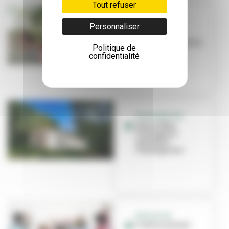
Tout refuser
SEMAINE DE LA
Personnaliser
PARENTALITÉ
Être parent, tout un
Politique de
programme
confidentialité
INAUGURATION
Venez fêter
l'Orangerie
rénovée à
Chamagnieu !
EDUCATION
C'est la rentrée !