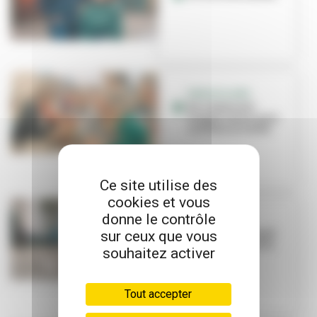
PERISCOLAIRE
Un restaurant
d’application pour
cuistots en herbe
Ce site utilise des
cookies et vous
donne le contrôle
À BICYCLETTE
Nouveau tournant
sur ceux que vous
pour la piste de la
souhaitez activer
Baïsse
Tout accepter