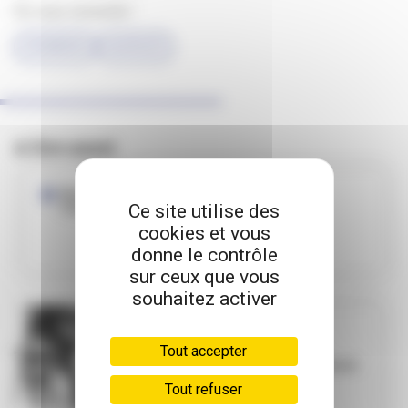
On vous conseille !
#JEUNESSE
#LAPAUZE
A lire aussi
Ne manquez pas le Forum Jobs d’été de
Ce site utilise des
Villeurbanne !
cookies et vous
donne le contrôle
sur ceux que vous
souhaitez activer
LA PAUZE
Tout accepter
Alice Guy : la
première faiseuse
de cinéma
Tout refuser