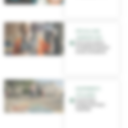
FÊTE DU LIVRE
JEUNESSE 2025
À la rencontre
d'Isabelle Simler
et ses chimères
EQUIPEMENTS
SCOLAIRES
Les écoles
préparent leur
rentrée