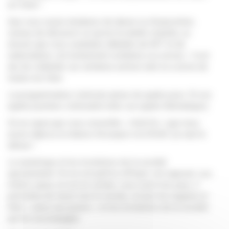
en-Velin !
Que vous soyez amateurs de danse ou d’exposition,
curieux de découvrir ce qu’est la réalité virtuelle, ou
encore que vous souhaitez débattre de NFT et de
webcréation, cet événement comblera vos envies. Il est
dur de s’attarder sur certaines actions tant on a envie de
toutes les faire.
La programmation s’articule autour de quatre jours. Et ces
quatre journées s’articulent elles sur quatre thématiques.
On ne saura que vous conseiller « Hold On » que nous
avons déjà eu la chance d’essayer à la DOUA. Ça vaut le
détour !
Le numérique et les évolutions de la société
questionnent. On en est parfois effrayé, voir opposé. Les
Irréels saura, on est en certain, vous ouvrir les yeux. Il
permettra de réunir tout le monde, croiser les regards et
faire « place aux jeunes » et les évolutions de la société
qui les accompagne.