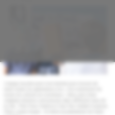
L’équipe du pôle pixel s’est donnée pour mission de
réunir toutes les générations lors «
d’un événement de
toutes les cultures du numérique
». Ainsi, plus d’une
vingtaine d’actions sont prévues dans différents lieux de
la ville : Pôle Pixel, Cinéma le Zola, Parc Vaillant-Couturier,
Place Lazare Goujon… Et même au planétarium de Vaulx-