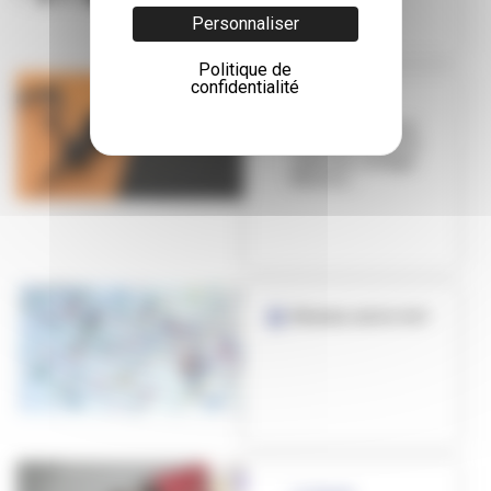
Personnaliser
Politique de
confidentialité
LA PAUZE
Player Doxity, un
docufiction de la
radio du collège
Morice...
Sésame, ouvre-toi !