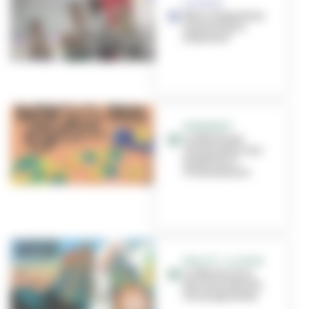
LA PAUZE
Nous remportons
le grand prix
Expresso !
EVÉNEMENT
La Fête du jeu
revient pour une
5e édition à
Villeurbanne
RÉALITÉ - ILLUSION
La Fête du livre
jeunesse dévoile
son programme