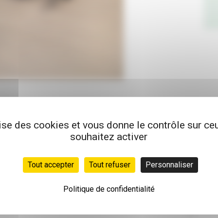
lise des cookies et vous donne le contrôle sur c
souhaitez activer
SORTIR - QUE FAIRE EN FAMILLE
Que faire en famille cet été ?
Tout accepter
Tout refuser
Personnaliser
Politique de confidentialité