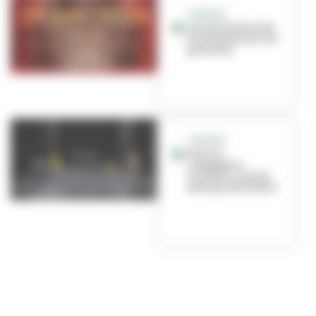
THÉÂTRE
Les auxiliaires de
vie montent sur les
planches
THÉÂTRE
Dans la
compagnie
Ariadne, c’est les
ados qui décident !