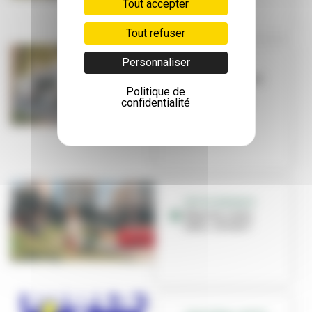
Tout accepter
Tout refuser
Personnaliser
TRAVAUX
La Ville investit
Politique de
dans ses
confidentialité
équipements
sportifs
PETITE ENFANCE
Nounou, nany,
tatie... et vous !