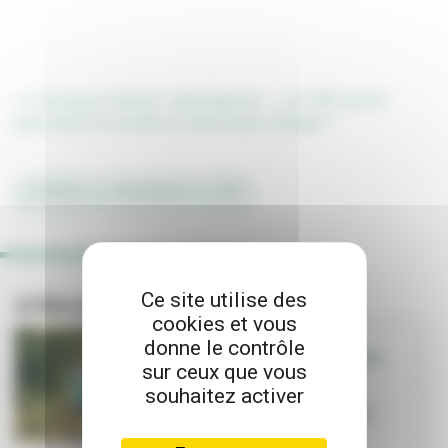
>> Lire aussi l'article "Jean Bellorini : « Le TNP est né
pour réunir la société et cela n’a pas changé »"
#THÉÂTRE
#PATRIMOINE
#TNP
Ce site utilise des
A lire aussi
cookies et vous
donne le contrôle
SORTIR - QUE FAIRE
sur ceux que vous
EN FAMILLE
souhaitez activer
Que faire en
famille cet été ?