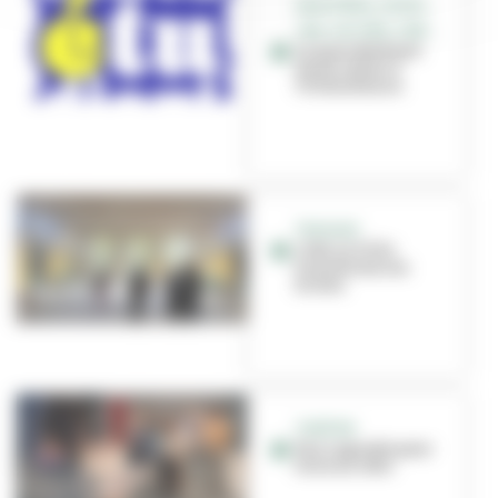
GRATIFÉRIA, SPORT,
JOB, CULTURE, CINÉ...
Le mois étudiant
est de retour à
Villeurbanne
TRAVAUX
L'été, la Ville
transforme ses
écoles
THÉÂTRE
Une cagnotte pour
vivre un rêve