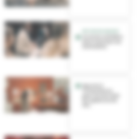
RETOUR EN IMAGES
Au lycée, le théâtre
pour exprimer ses
sentiments
Que voir à
Villeurbanne
pour les Journées
Européennes du
Pat...