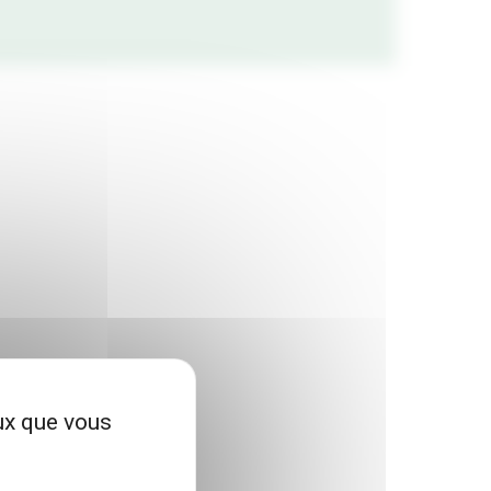
eux que vous