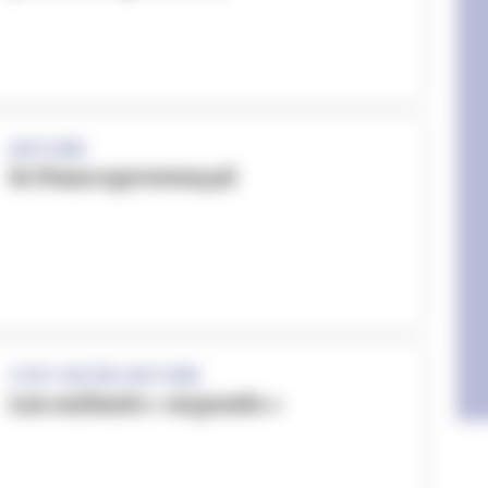
HISTOIRE
le francoprovençal
C'EST NOTRE HISTOIRE
Les enfants « exposés »