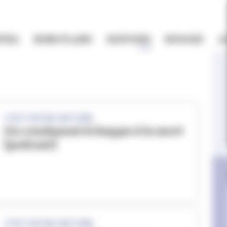
TIEL
BONS PLANS
HISTOIRE
BOUGER
A
C'EST NOTRE HISTOIRE
Un condamné échappe à la mort
[podcast]
C'EST NOTRE HISTOIRE