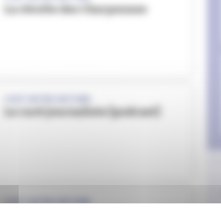
La révolte des Charpennes
C'EST NOTRE HISTOIRE
Le curé journaliste [podcast]
C'EST NOTRE HISTOIRE
La justice seigneuriale