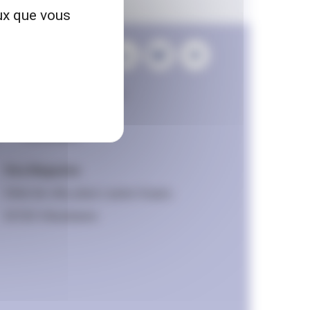
eux que vous
Contactez la rédaction
Mentions légales
Accessibilité
Viva Magazine
Hôtel de ville, place Lazare Goujon,
69100 Villeurbanne