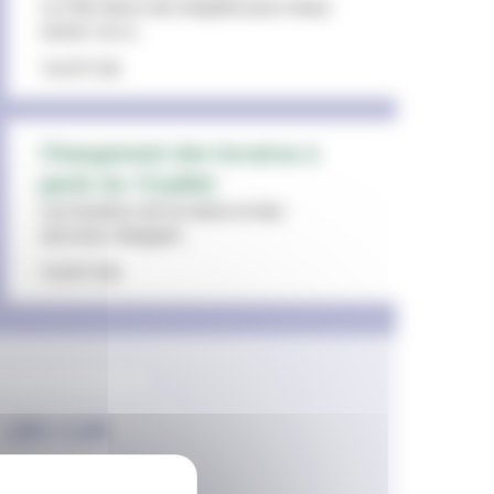
La Ville lance une enquête pour mieux
cerner vos a...
16/07/26
Changement des horaires à
partir du 13 juillet
Les horaires de la mairie et des
services changent...
15/07/26
LES + LUS