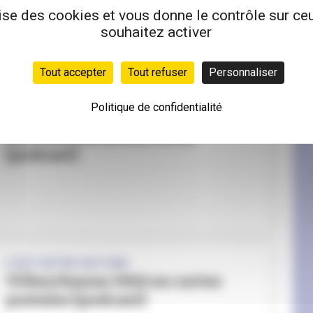
[podcast]
lise des cookies et vous donne le contrôle sur c
souhaitez activer
Tout accepter
Tout refuser
Personnaliser
Politique de confidentialité
C'EST NOTRE HISTOIRE
Les voitures de nos rêves
[podcast]
C'EST NOTRE HISTOIRE
Villeurbanne 1900 en cartes
postales [podcast]