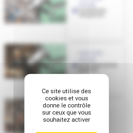
HISTOIRE
La révolte des
Charpennes
C'EST NOTRE
HISTOIRE
Le curé journaliste
[podcast]
Ce site utilise des
cookies et vous
donne le contrôle
C'EST NOTRE
sur ceux que vous
HISTOIRE
souhaitez activer
La justice
seigneuriale
[podcast]