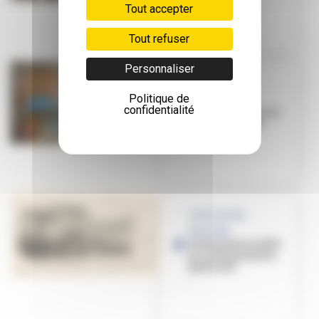
Tout accepter
Tout refuser
Personnaliser
C'EST NOTRE
Politique de
HISTOIRE
confidentialité
Les voitures de nos
rêves [podcast]
C'EST NOTRE
HISTOIRE
Villeurbanne 1900
en cartes postales
[podcast]