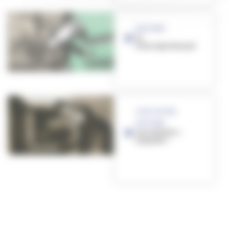
HISTOIRE
le
francoprovençal
C'EST NOTRE
HISTOIRE
Les enfants «
exposés »