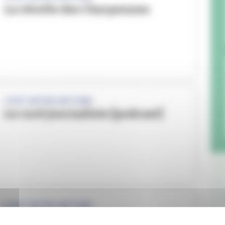
La révolte des Charpennes
C'EST NOTRE HISTOIRE
Le curé journaliste [podcast]
C'EST NOTRE HISTOIRE
La justice seigneuriale