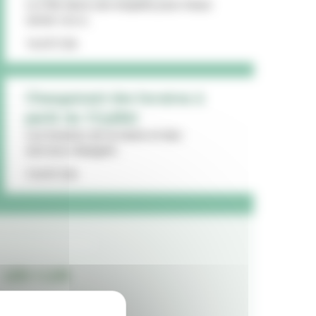
La Ville lance une enquête pour mieux
cerner vos a...
16/07/26
Changement des horaires à
partir du 13 juillet
Les horaires de la mairie et des
services changent...
15/07/26
LES + LUS