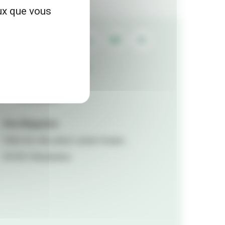
eux que vous
Contactez la rédaction
Mentions légales
Accessibilité
Viva Magazine
Hôtel de ville, place Lazare Goujon,
69100 Villeurbanne