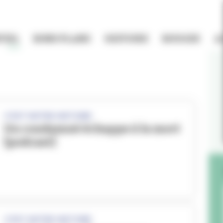
TIEL
BONS PLANS
HISTOIRE
BOUGER
A
C'EST NOTRE HISTOIRE
Un condamné échappe à la mort
[podcast]
C'EST NOTRE HISTOIRE