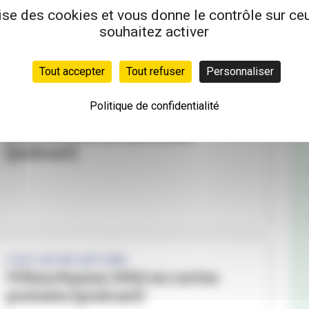
[podcast]
lise des cookies et vous donne le contrôle sur c
souhaitez activer
Tout accepter
Tout refuser
Personnaliser
Politique de confidentialité
C'EST NOTRE HISTOIRE
Les voitures de nos rêves
[podcast]
C'EST NOTRE HISTOIRE
Villeurbanne 1900 en cartes
postales [podcast]