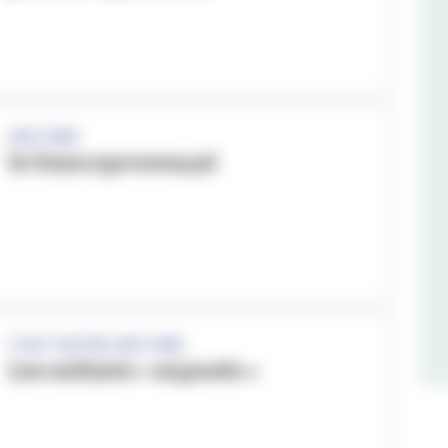
HISTOIRE
le francoprovençal
C'EST NOTRE HISTOIRE
Les enfants « exposés »