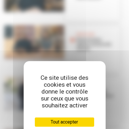
BON PLAN
Bistronomie
option cuisine du
monde
Ce site utilise des
cookies et vous
BON PLAN
donne le contrôle
NAOS : une vent
d'Egée sur la place
sur ceux que vous
de la Paix
souhaitez activer
Tout accepter