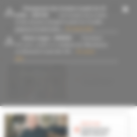
Panneau de gestion des cookies
-
Changement des horaires à partir du 13
juillet
- 15/07/26
Les horaires de la mairie
et des services changent à partir du 13 juillet
jusqu’au 23 août inclus....
En savoir plus
-
Alerte orages
- 09/08/26
Fermeture
#Restaurant
des parcs, jardins et cimetières de Villeurbanne
ce dimanche 9 août dès 14h....
En savoir
plus
BON PLAN
Chez Madelaine,
le temps est bon
BON PLAN
Alerte pizzas
délicieuses !