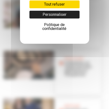
Tout refuser
BON PLAN
Au Ryad Fès,
Personnaliser
cuisine
marocaine et
ambiance
Politique de
familiale
confidentialité
BONS PLANS
Le Shaheen, un
restaurant indo-
pakistanais à
Charpennes
BON PLAN