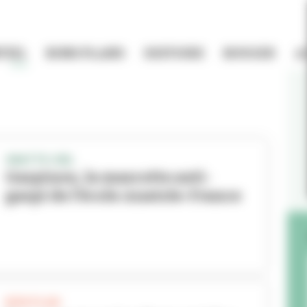
TIEL
BONS PLANS
HISTOIRE
BOUGER
A
GRATTE-CIEL
Gaspinou, la mascotte anti-
gaspi de l’école Anatole-France
BON PLAN