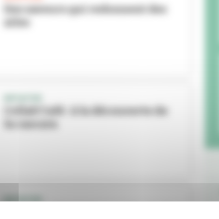
Des saveurs qui redonnent des
ailes
INITIATIVE
Collab'Café : à la découverte de
la cascara
INITIATIVE
L’atelier Tüchlein prend soin de