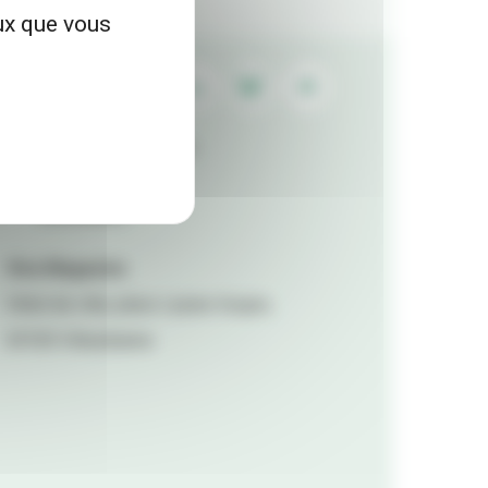
eux que vous
Contactez la rédaction
Mentions légales
Accessibilité
Viva Magazine
Hôtel de ville, place Lazare Goujon,
69100 Villeurbanne