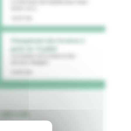
La Ville lance une enquête pour mieux
cerner vos a...
16/07/26
Changement des horaires à
partir du 13 juillet
Les horaires de la mairie et des
services changent...
15/07/26
LES + LUS