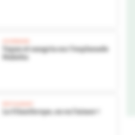
GOURMAND
Tapas et sangria sur l’esplanade
Makeba
RESTAURANT
Le Filanthrope, on va l’aimer !