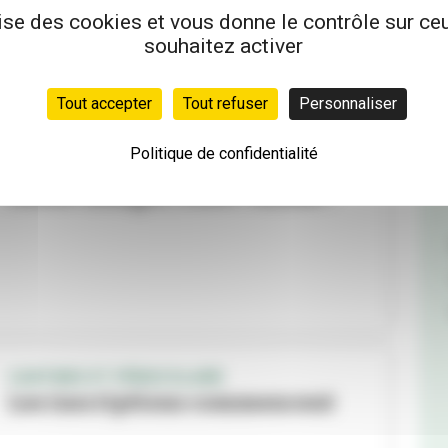
vos œuvres
lise des cookies et vous donne le contrôle sur c
souhaitez activer
Tout accepter
Tout refuser
Personnaliser
Politique de confidentialité
VILLEURBANNE À TABLE
Mieux manger, toute l'année !
CANTINES ET PÉRISCOLAIRE
Les inscriptions commencent