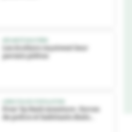
SÉCURITÉ ROUTIÈRE
Les écoliers reçoivent leur
permis piéton
LIENS POLICE-POPULATION
Prox’ by Raid Aventure : forces
de police et habitants dialo...