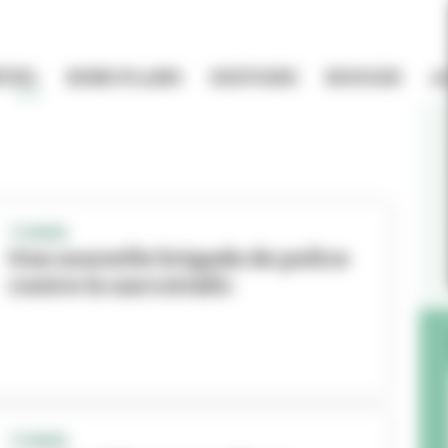
TIEL
BONS PLANS
HISTOIRE
BOUGER
A
TONKIN
Une nouvelle brigade de police
contre le narcotrafic
TONKIN