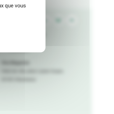
eux que vous
Contactez la rédaction
Mentions légales
Accessibilité
Viva Magazine
Hôtel de ville, place Lazare Goujon,
69100 Villeurbanne