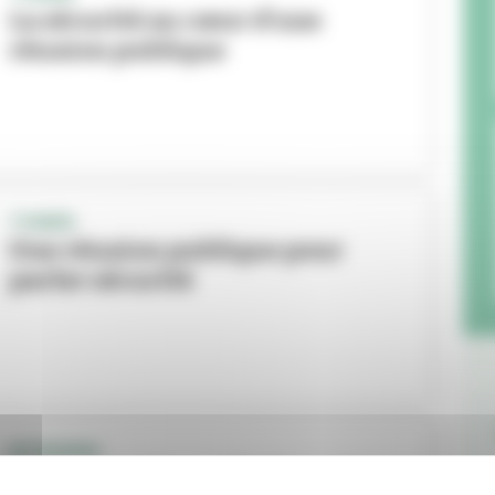
La sécurité au cœur d'une
réunion publique
TONKIN
Une réunion publique pour
parler sécurité
INTERVIEW
Cédric Van Styvendael au micro