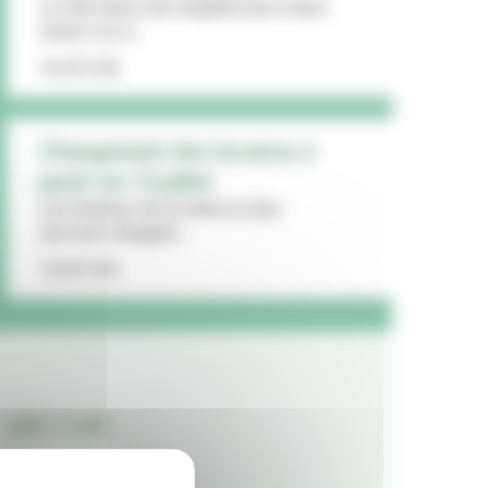
La Ville lance une enquête pour mieux
cerner vos a...
16/07/26
Changement des horaires à
partir du 13 juillet
Les horaires de la mairie et des
services changent...
15/07/26
LES + LUS