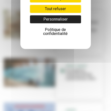
Tout refuser
SANTÉ
Personnaliser
Pourquoi éliminer
les chenilles
Politique de
processionnaires
confidentialité
?
SPORT SANTÉ
La natation,
nouvelle alliée
santé et bien-être
SANTÉ