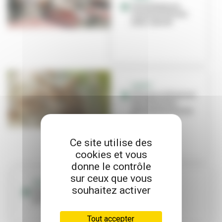
Les enfants en
cuisine à l’école
Jean-Jaurès
SANTÉ
Pourquoi éliminer
les chenilles
processionnaires
?
Ce site utilise des
cookies et vous
donne le contrôle
sur ceux que vous
SANTÉ
souhaitez activer
Pourquoi éliminer les chenilles
processionnaires ?
Tout accepter