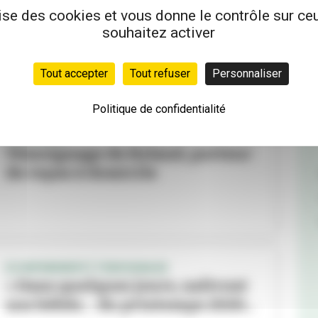
En résidence confinée
lise des cookies et vous donne le contrôle sur c
souhaitez activer
Tout accepter
Tout refuser
Personnaliser
Politique de confidentialité
DOSSIER "AUPRÈS DES SÉNIORS PENDANT
L'ÉPIDÉMIE"
Témoignage de Roland, porteur
de repas à domicile
[CONFINEMENT] TEMOIGNAGE
« Dans quelques jours, naîtront
nos bébés… du printemps 2020...