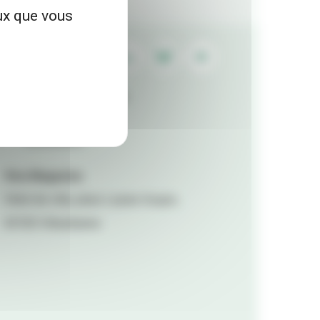
eux que vous
Contactez la rédaction
Mentions légales
Accessibilité
Viva Magazine
Hôtel de ville, place Lazare Goujon,
69100 Villeurbanne