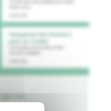
La Ville lance une enquête pour mieux
cerner vos a...
16/07/26
Changement des horaires à
partir du 13 juillet
Les horaires de la mairie et des
services changent...
15/07/26
LES + LUS