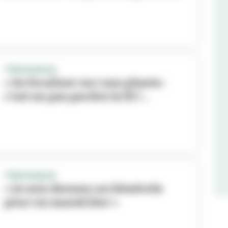
TÉMOIGNAGE
« Se focaliser sur une plante :
c’est ne pas perdre le fil !...
TÉMOIGNAGE
« Je suis devenu un bénévole
pour un maraîcher »