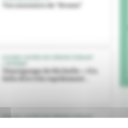
Vos souvenirs de "Brosso"
DOSSIER "AUPRÈS DES SÉNIORS PENDANT
L'ÉPIDÉMIE"
Témoignage de Michelle : « Il a
fallu être très rapidement...
DOSSIER "AUPRÈS DES SÉNIORS PENDANT
L'ÉPIDÉMIE"