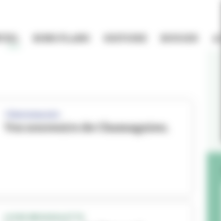
TIEL
BONS PLANS
HISTOIRE
BOUGER
A
TÉMOIGNAGES
Vos souvenirs de Chamagnieu.
LYCEE BROSSOLETTE