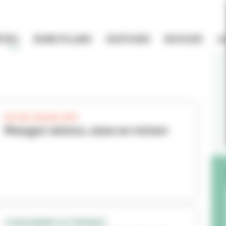
TIEL
BONS PLANS
HISTOIRE
BOUGER
A
NOTRE GRAND DÉFI
Manger mieux, sans se ruiner
CONSOMMER AUTREMENT