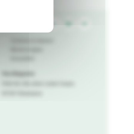
Contactez la rédaction
Mentions légales
Accessibilité
Viva Magazine
Hôtel de ville, place Lazare Goujon,
69100 Villeurbanne