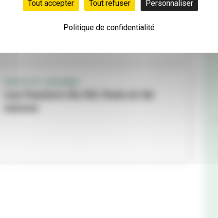
Tout accepter
Tout refuser
Personnaliser
saison
Politique de confidentialité
FRUITS ET LÉGUMES
Les Paniers du DD, frais et de
saison