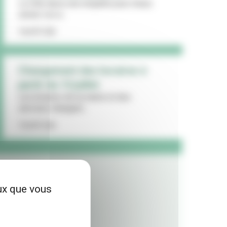
La Ville lance une enquête pour mieux
cerner vos a...
16/07/26
Changement des horaires à
partir du 13 juillet
Les horaires de la mairie et des
services changent...
15/07/26
eux que vous
LES + LUS