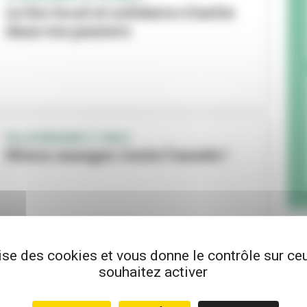
Le bio local et solidaire s’invite
dans vos paniers
VILLEURBANNE À TABLE
Mieux manger, toute l'année !
lise des cookies et vous donne le contrôle sur c
souhaitez activer
FRUITS ET LÉGUMES
Les Paniers du DD, frais et de