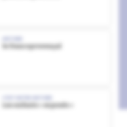
HISTOIRE
le francoprovençal
C'EST NOTRE HISTOIRE
Les enfants « exposés »