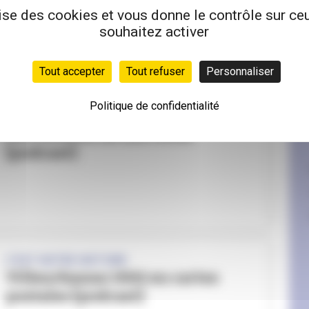
[podcast]
lise des cookies et vous donne le contrôle sur c
souhaitez activer
Tout accepter
Tout refuser
Personnaliser
Politique de confidentialité
C'EST NOTRE HISTOIRE
Les voitures de nos rêves
[podcast]
C'EST NOTRE HISTOIRE
Villeurbanne 1900 en cartes
postales [podcast]