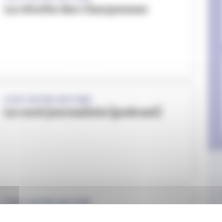
La révolte des Charpennes
C'EST NOTRE HISTOIRE
Le curé journaliste [podcast]
C'EST NOTRE HISTOIRE
La justice seigneuriale