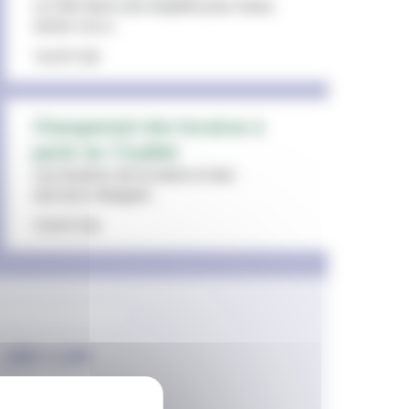
La Ville lance une enquête pour mieux
cerner vos a...
16/07/26
Changement des horaires à
partir du 13 juillet
Les horaires de la mairie et des
services changent...
15/07/26
LES + LUS