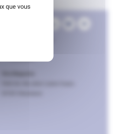
eux que vous
Contactez la rédaction
Mentions légales
Accessibilité
Viva Magazine
Hôtel de ville, place Lazare Goujon,
69100 Villeurbanne