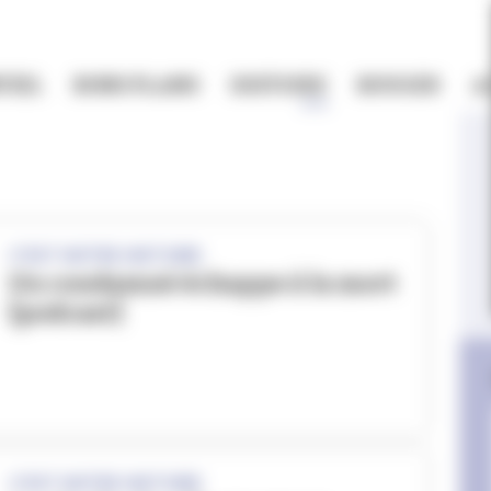
TIEL
BONS PLANS
HISTOIRE
BOUGER
A
C'EST NOTRE HISTOIRE
Un condamné échappe à la mort
[podcast]
C'EST NOTRE HISTOIRE