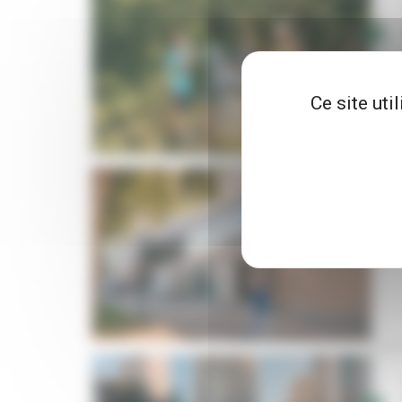
Ce site uti