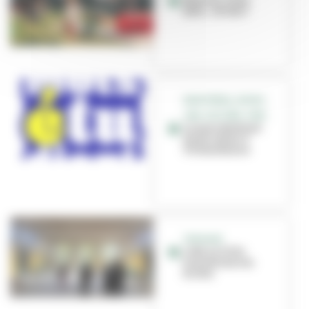
Nounou, nany,
tatie... et vous !
GRATIFÉRIA, SPORT,
JOB, CULTURE, CINÉ...
Le mois étudiant
est de retour à
Villeurbanne
TRAVAUX
L'été, la Ville
transforme ses
écoles