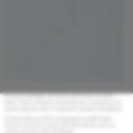
Les mâts se sont envolés dans les airs.
Un nouvel éclairage LED permet désormais au stade
Marie-Thérès d'Eyquem d'accueillir des compétitions de
niveau supérieur, tout en réduisant la facture énergétique.
Un hélicoptère de taille conséquente (modèle Super
Puma) a survolé le secteur dès 6h30 afin de lever les
quatre nouveaux mâts d’éclairage.