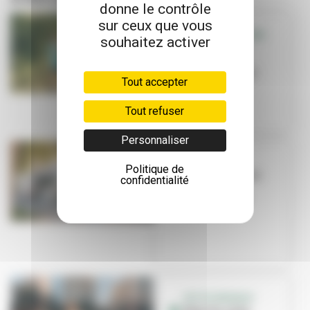
donne le contrôle
sur ceux que vous
SORTIR - QUE FAIRE
souhaitez activer
EN FAMILLE
Que faire en
famille cet été ?
Tout accepter
Tout refuser
Personnaliser
TRAVAUX
Politique de
La Ville investit
confidentialité
dans ses
équipements
sportifs
PETITE ENFANCE