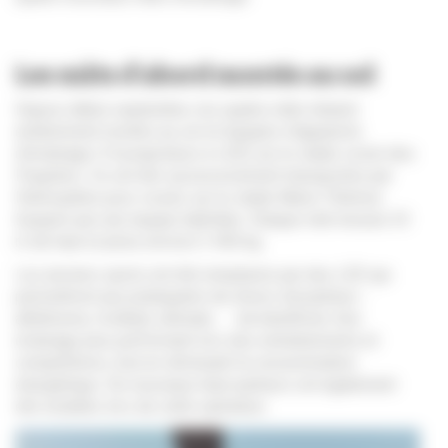
Les mâts d'abord montés au sol
Depuis début septembre, les quatre mâts étaient
entièrement montés au sol et équipés d’appareils
d’éclairage (14 projecteurs à LED) sur le stade voisin des
Peupliers. Ils ont été successivement transportés par
l’hélicoptère puis vissés sur le stade Marie-Thérèse
Eyquem par une équipe habilitée. Chaque mât mesure 33
m de haut et pèse environ 3 450 kg.
Les anciens spots ont été remplacés par des LED qui
permettront aux pratiquants de divers disciplines -
athlétisme, football, ultimate… - de bénéficier d’un
éclairage plus performant lors des entraînements et
compétitions, tout en diminuant la consommation
énergétique. De nouveaux haut-parleurs ont également
été installés lors de cette opération.