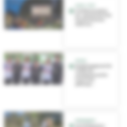
VIVEZ L'ÉTÉ
Cinéma en plein
air : quand ont lieu
les prochaines
séances...
SPORT
Doublé gagnant de
l’OSSV au
championnat de
France de
pétanqu...
ÉVÉNEMENT
Anim’Feyssine :