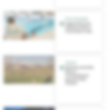
ÉCOLE DE NAGE
Apprendre aux
enfants à être à
l’aise dans l’eau
SORTIR
Quelles activités
faire à
Villeurbanne
quand il fait
chaud ?