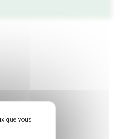
eux que vous