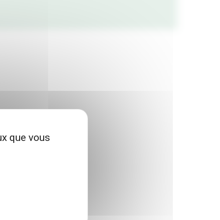
eux que vous